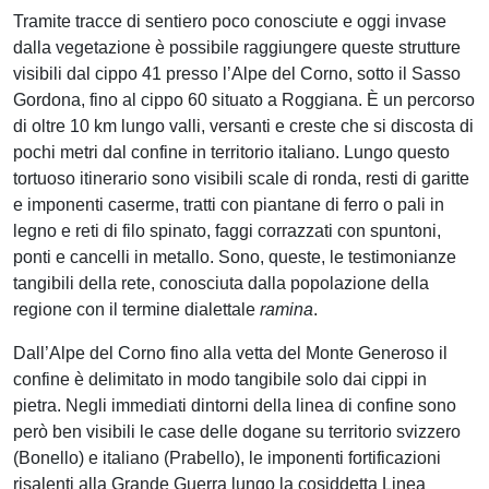
Tramite tracce di sentiero poco conosciute e oggi invase
dalla vegetazione è possibile raggiungere queste strutture
visibili dal cippo 41 presso l’Alpe del Corno, sotto il Sasso
Gordona, fino al cippo 60 situato a Roggiana. È un percorso
di oltre 10 km lungo valli, versanti e creste che si discosta di
pochi metri dal confine in territorio italiano. Lungo questo
tortuoso itinerario sono visibili scale di ronda, resti di garitte
e imponenti caserme, tratti con piantane di ferro o pali in
legno e reti di filo spinato, faggi corrazzati con spuntoni,
ponti e cancelli in metallo. Sono, queste, le testimonianze
tangibili della rete, conosciuta dalla popolazione della
regione con il termine dialettale
ramina
.
Dall’Alpe del Corno fino alla vetta del Monte Generoso il
confine è delimitato in modo tangibile solo dai cippi in
pietra. Negli immediati dintorni della linea di confine sono
però ben visibili le case delle dogane su territorio svizzero
(Bonello) e italiano (Prabello), le imponenti fortificazioni
risalenti alla Grande Guerra lungo la cosiddetta Linea